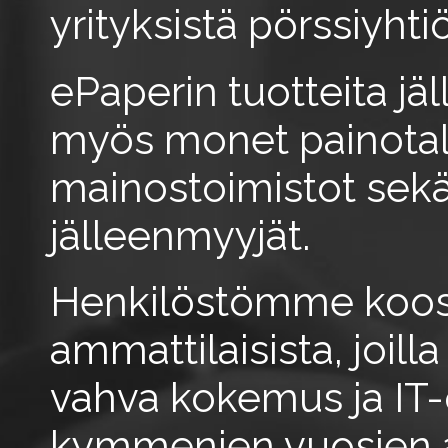
yrityksistä pörssiyhtiö
ePaperin tuotteita j
myös monet painotal
mainostoimistot sek
jälleenmyyjät.
Henkilöstömme koos
ammattilaisista, joill
vahva kokemus ja IT
kymmenien vuosien a