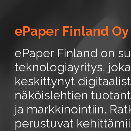
ePaper Finland Oy
ePaper Finland on s
teknologiayritys, jok
keskittynyt digitaalis
näköislehtien tuotan
ja markkinointiin. R
perustuvat kehittäm