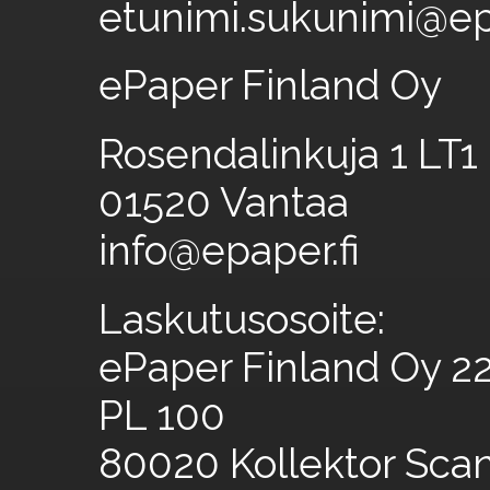
etunimi.sukunimi@epa
ePaper Finland Oy
Rosendalinkuja 1 LT1
01520 Vantaa
info@epaper.fi
Laskutusosoite:
ePaper Finland Oy 2
PL 100
80020 Kollektor Sca