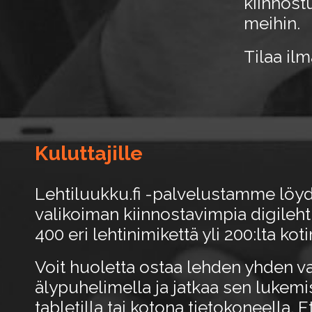
kiinnost
meihin.
Tilaa il
Kuluttajille
Lehtiluukku.fi -palvelustamme lö
valikoiman kiinnostavimpia digilehti
400 eri lehtinimikettä yli 200:lta kot
Voit huoletta ostaa lehden yhden v
älypuhelimella ja jatkaa sen lukemi
tabletilla tai kotona tietokoneella. E