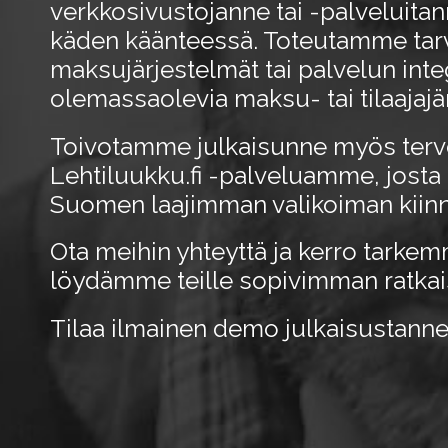
verkkosivustojanne tai -palveluita
käden käänteessä. Toteutamme tarv
maksujärjestelmät tai palvelun inte
olemassaolevia maksu- tai tilaajajä
Toivotamme julkaisunne myös terve
Lehtiluukku.fi -palveluamme, josta 
Suomen laajimman valikoiman kiinno
Ota meihin yhteyttä ja kerro tarkem
löydämme teille sopivimman ratkai
Tilaa ilmainen demo julkaisustann