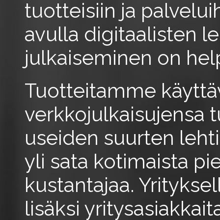
tuotteisiin ja palvelui
avulla digitaalisten l
julkaiseminen on hel
Tuotteitamme käyttä
verkkojulkaisujensa 
useiden suurten lehtit
yli sata kotimaista 
kustantajaa. Yrityks
lisäksi yritysasiakkait