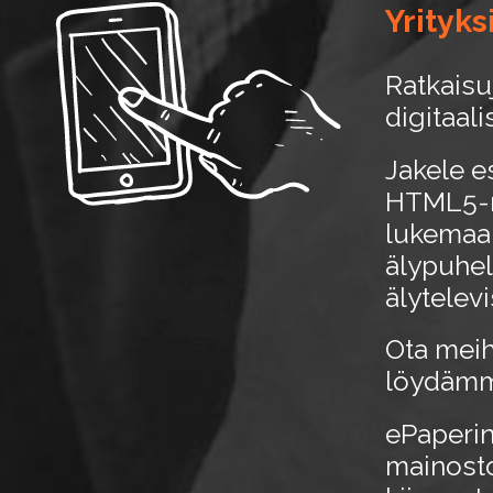
Yrityks
Ratkaisu
digitaali
Jakele e
HTML5-mu
lukemaan 
älypuheli
älytelevi
Ota meih
löydämme
ePaperin
mainosto