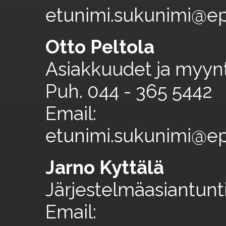
etunimi.sukunimi@epa
Otto Peltola
Asiakkuudet ja myynt
Puh. 044 - 365 5442
Email:
etunimi.sukunimi@epa
Jarno Kyttälä
Järjestelmäasiantunti
Email: